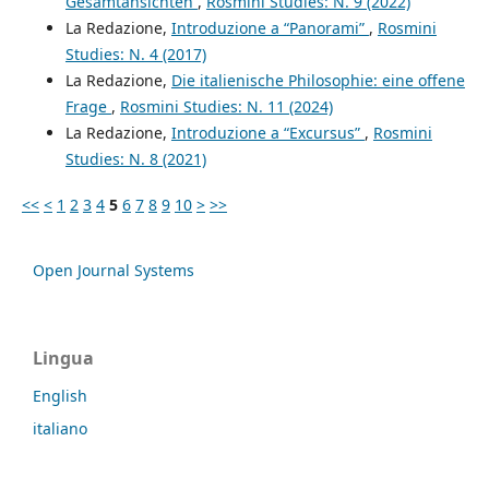
Gesamtansichten
,
Rosmini Studies: N. 9 (2022)
La Redazione,
Introduzione a “Panorami”
,
Rosmini
Studies: N. 4 (2017)
La Redazione,
Die italienische Philosophie: eine offene
Frage
,
Rosmini Studies: N. 11 (2024)
La Redazione,
Introduzione a “Excursus”
,
Rosmini
Studies: N. 8 (2021)
<<
<
1
2
3
4
5
6
7
8
9
10
>
>>
Open Journal Systems
Lingua
English
italiano