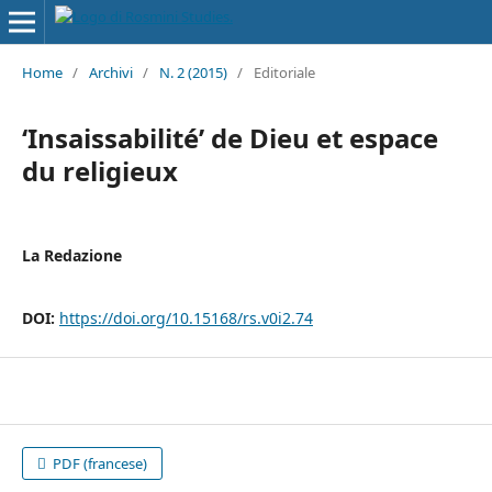
Home
/
Archivi
/
N. 2 (2015)
/
Editoriale
‘Insaissabilité’ de Dieu et espace
du religieux
La Redazione
DOI:
https://doi.org/10.15168/rs.v0i2.74
PDF (francese)