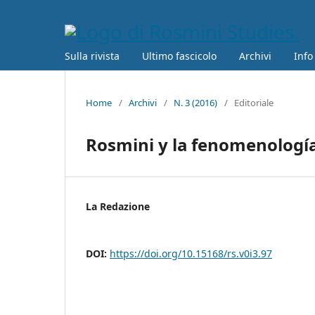
Sulla rivista
Ultimo fascicolo
Archivi
Info
Home
/
Archivi
/
N. 3 (2016)
/
Editoriale
Rosmini y la fenomenologí
La Redazione
DOI:
https://doi.org/10.15168/rs.v0i3.97