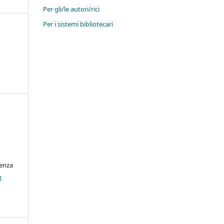
Per gli/le autori/rici
Per i sistemi bibliotecari
cenza
n