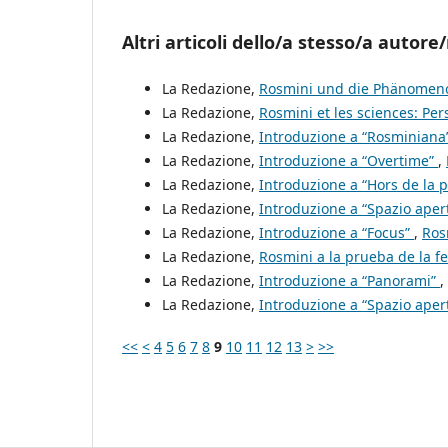
Altri articoli dello/a stesso/a autore/
La Redazione,
Rosmini und die Phänomen
La Redazione,
Rosmini et les sciences: Pe
La Redazione,
Introduzione a “Rosminiana
La Redazione,
Introduzione a “Overtime”
,
La Redazione,
Introduzione a “Hors de la 
La Redazione,
Introduzione a “Spazio aper
La Redazione,
Introduzione a “Focus”
,
Ros
La Redazione,
Rosmini a la prueba de la f
La Redazione,
Introduzione a “Panorami”
,
La Redazione,
Introduzione a “Spazio aper
<<
<
4
5
6
7
8
9
10
11
12
13
>
>>