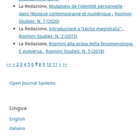
La Redazione,
Mutations de l’identité personnelle
dans l’époque contemporaine et numérique
,
Rosmini
Studies: N. 7 (2020)
La Redazione,
Introduzione a “Lectio magistralis”
,
Rosmini Studies: N. 2 (2015)
La Redazione,
Rosmini alla prova della fenomenologia.
E viceversa
,
Rosmini Studies: N. 5 (2018)
<<
<
2
3
4
5
6
7
8
9
10
11
>
>>
Open Journal Systems
Lingua
English
italiano