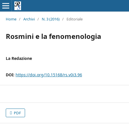
Home
/
Archivi
/
N. 3 (2016)
/
Editoriale
Rosmini e la fenomenologia
La Redazione
DOI:
https://doi.org/10.15168/rs.v0i3.96
PDF