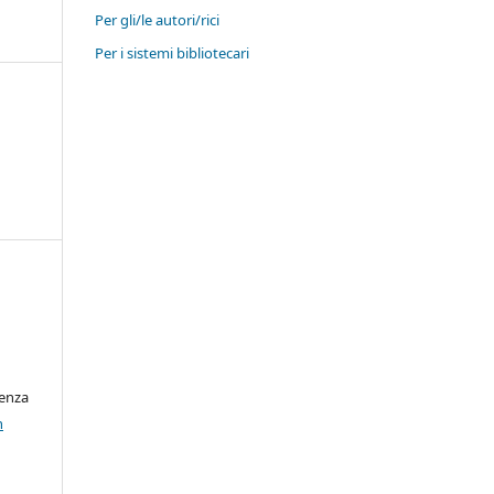
Per gli/le autori/rici
Per i sistemi bibliotecari
cenza
n