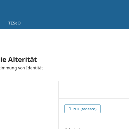
TESeO
e Alterität
stimmung von Identität
PDF (tedesco)