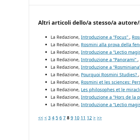
Altri articoli dello/a stesso/a autore/
La Redazione,
Introduzione a “Focus”
,
Ros
La Redazione,
Rosmini alla prova della fe
La Redazione,
Introduzione a “Lectio magis
La Redazione,
Introduzione a “Panorami”
,
La Redazione,
Introduzione a “Rosminiana
La Redazione,
Pourquoi Rosmini Studies?
La Redazione,
Rosmini et les sciences: Pe
La Redazione,
Les philosophes et le mirac
La Redazione,
Introduzione a “Hors de la 
La Redazione,
Introduzione a “Lectio magis
<<
<
3
4
5
6
7
8
9
10
11
12
>
>>