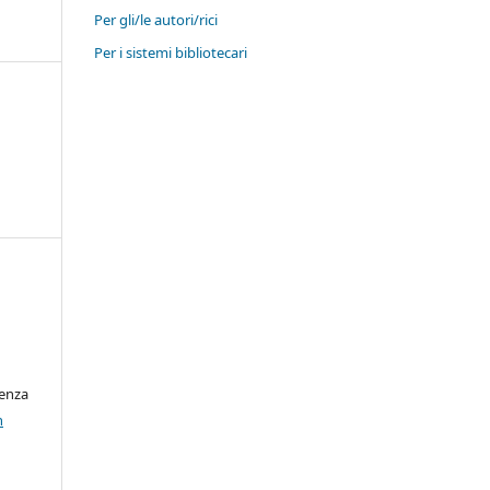
Per gli/le autori/rici
Per i sistemi bibliotecari
cenza
n