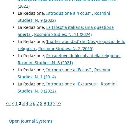
(2022)
La Redazione,
Introduzione a “Focus”
,
Rosmini
Studies: N. 9 (2022)
La Redazione,
La filosofia italiana: una questione
aperta
,
Rosmini Studies: N. 11 (2024)
La Redazione,
‘Inafferrabilidad’ de Dios y espacio de lo
religioso
,
Rosmini Studies: N. 2 (2015)
La Redazione,
Prospettive di filosofia della religione
,
Rosmini Studies: N. 8 (2021)
La Redazione,
Introduzione a “Focus”
,
Rosmini
Studies: N. 1 (2014)
La Redazione,
Introduzione a “Excursus”
,
Rosmini
Studies: N. 9 (2022)
<<
<
1
2
3
4
5
6
7
8
9
10
>
>>
Open Journal Systems