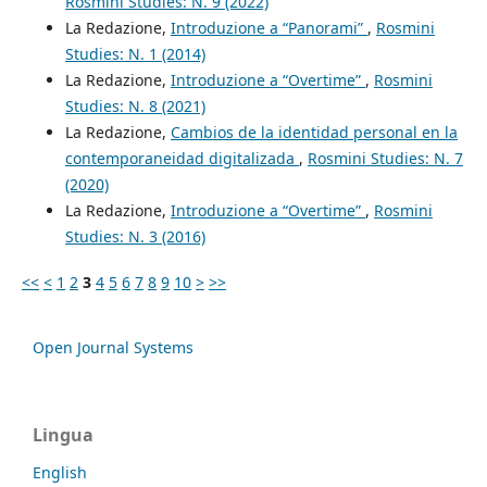
Rosmini Studies: N. 9 (2022)
La Redazione,
Introduzione a “Panorami”
,
Rosmini
Studies: N. 1 (2014)
La Redazione,
Introduzione a “Overtime”
,
Rosmini
Studies: N. 8 (2021)
La Redazione,
Cambios de la identidad personal en la
contemporaneidad digitalizada
,
Rosmini Studies: N. 7
(2020)
La Redazione,
Introduzione a “Overtime”
,
Rosmini
Studies: N. 3 (2016)
<<
<
1
2
3
4
5
6
7
8
9
10
>
>>
Open Journal Systems
Lingua
English