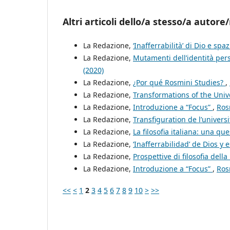
Altri articoli dello/a stesso/a autore/
La Redazione,
‘Inafferrabilità’ di Dio e spa
La Redazione,
Mutamenti dell’identità per
(2020)
La Redazione,
¿Por qué Rosmini Studies?
,
La Redazione,
Transformations of the Univ
La Redazione,
Introduzione a “Focus”
,
Ros
La Redazione,
Transfiguration de l’univer
La Redazione,
La filosofia italiana: una q
La Redazione,
‘Inafferrabilidad’ de Dios y 
La Redazione,
Prospettive di filosofia della
La Redazione,
Introduzione a “Focus”
,
Ros
<<
<
1
2
3
4
5
6
7
8
9
10
>
>>