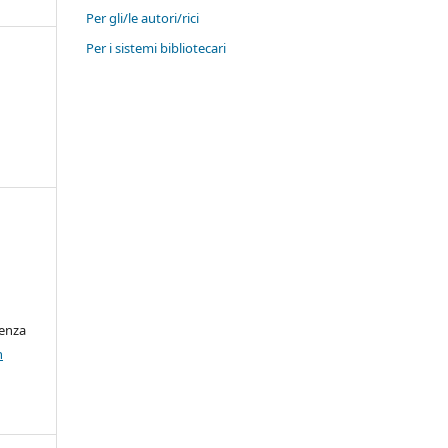
Per gli/le autori/rici
Per i sistemi bibliotecari
cenza
n