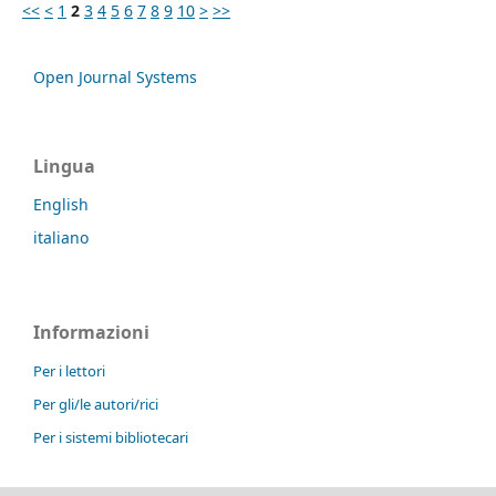
<<
<
1
2
3
4
5
6
7
8
9
10
>
>>
Open Journal Systems
Lingua
English
italiano
Informazioni
Per i lettori
Per gli/le autori/rici
Per i sistemi bibliotecari