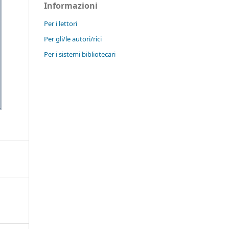
Informazioni
Per i lettori
Per gli/le autori/rici
Per i sistemi bibliotecari