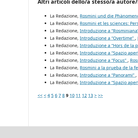
Altri articoli dello/a stesso/a autore/
La Redazione,
Rosmini und die Phänomen
La Redazione,
Rosmini et les sciences: Pe
La Redazione,
Introduzione a “Rosminiana
La Redazione,
Introduzione a “Overtime”
,
La Redazione,
Introduzione a “Hors de la 
La Redazione,
Introduzione a “Spazio aper
La Redazione,
Introduzione a “Focus”
,
Ros
La Redazione,
Rosmini a la prueba de la f
La Redazione,
Introduzione a “Panorami”
,
La Redazione,
Introduzione a “Spazio aper
<<
<
4
5
6
7
8
9
10
11
12
13
>
>>