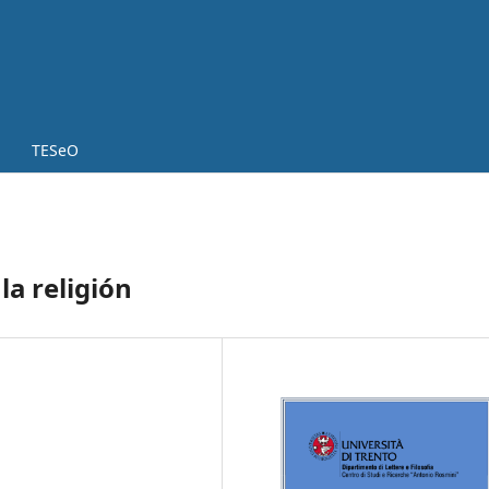
TESeO
la religión