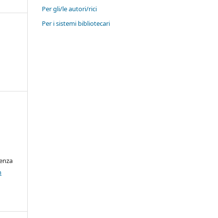
Per gli/le autori/rici
Per i sistemi bibliotecari
cenza
n