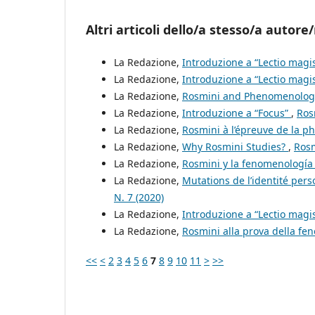
Altri articoli dello/a stesso/a autore/
La Redazione,
Introduzione a “Lectio magis
La Redazione,
Introduzione a “Lectio magis
La Redazione,
Rosmini and Phenomenolo
La Redazione,
Introduzione a “Focus”
,
Ros
La Redazione,
Rosmini à l’épreuve de la p
La Redazione,
Why Rosmini Studies?
,
Rosm
La Redazione,
Rosmini y la fenomenologí
La Redazione,
Mutations de l’identité pe
N. 7 (2020)
La Redazione,
Introduzione a “Lectio magis
La Redazione,
Rosmini alla prova della fe
<<
<
2
3
4
5
6
7
8
9
10
11
>
>>