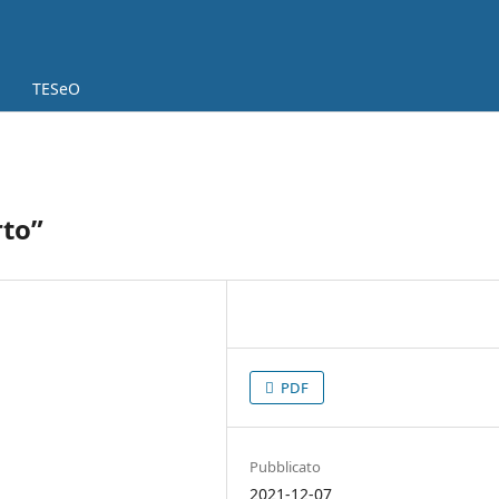
TESeO
rto”
PDF
Pubblicato
2021-12-07