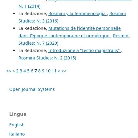
N. 1 (2014)
La Redazione,
Rosmini y la fenomenología
,
Rosmini
Studies: N. 3 (2016)
La Redazione,
Mutations de l’identité personnelle
dans l’époque contemporaine et numérique
,
Rosmini
Studies: N. 7 (2020)
La Redazione,
Introduzione a “Lectio magistralis”
,
Rosmini Studies: N. 2 (2015)
<<
<
2
3
4
5
6
7
8
9
10
11
>
>>
Open Journal Systems
Lingua
English
italiano