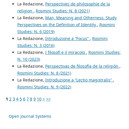
La Redazione,
Perspectives de philosophie de la
religion
,
Rosmini Studies: N. 8 (2021)
La Redazione,
Man, Meaning and Otherness: Study
Perspectives on the Definition of Identity
,
Rosmini
Studies: N. 6 (2019)
La Redazione,
Introduzione a “Focus”
,
Rosmini
Studies: N. 3 (2016)
La Redazione,
I filosofi e il miracolo
,
Rosmini Studies:
N. 10 (2023)
La Redazione,
Perspectivas de filosofía de la religión
,
Rosmini Studies: N. 8 (2021)
La Redazione,
Introduzione a “Lectio magistralis”
,
Rosmini Studies: N. 9 (2022)
1
2
3
4
5
6
7
8
9
10
>
>>
Open Journal Systems