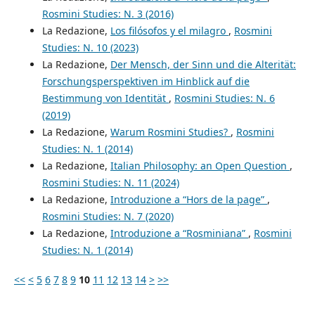
Rosmini Studies: N. 3 (2016)
La Redazione,
Los filósofos y el milagro
,
Rosmini
Studies: N. 10 (2023)
La Redazione,
Der Mensch, der Sinn und die Alterität:
Forschungsperspektiven im Hinblick auf die
Bestimmung von Identität
,
Rosmini Studies: N. 6
(2019)
La Redazione,
Warum Rosmini Studies?
,
Rosmini
Studies: N. 1 (2014)
La Redazione,
Italian Philosophy: an Open Question
,
Rosmini Studies: N. 11 (2024)
La Redazione,
Introduzione a “Hors de la page”
,
Rosmini Studies: N. 7 (2020)
La Redazione,
Introduzione a “Rosminiana”
,
Rosmini
Studies: N. 1 (2014)
<<
<
5
6
7
8
9
10
11
12
13
14
>
>>