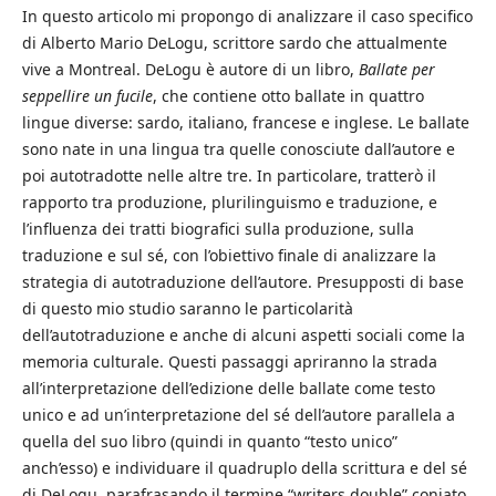
In questo articolo mi propongo di analizzare il caso specifico
di Alberto Mario DeLogu, scrittore sardo che attualmente
vive a Montreal. DeLogu è autore di un libro,
Ballate per
seppellire un fucile
, che contiene otto ballate in quattro
lingue diverse: sardo, italiano, francese e inglese. Le ballate
sono nate in una lingua tra quelle conosciute dall’autore e
poi autotradotte nelle altre tre. In particolare, tratterò il
rapporto tra produzione, plurilinguismo e traduzione, e
l’influenza dei tratti biografici sulla produzione, sulla
traduzione e sul sé, con l’obiettivo finale di analizzare la
strategia di autotraduzione dell’autore. Presupposti di base
di questo mio studio saranno le particolarità
dell’autotraduzione e anche di alcuni aspetti sociali come la
memoria culturale. Questi passaggi apriranno la strada
all’interpretazione dell’edizione delle ballate come testo
unico e ad un’interpretazione del sé dell’autore parallela a
quella del suo libro (quindi in quanto “testo unico”
anch’esso) e individuare il quadruplo della scrittura e del sé
di DeLogu, parafrasando il termine “writers double” coniato