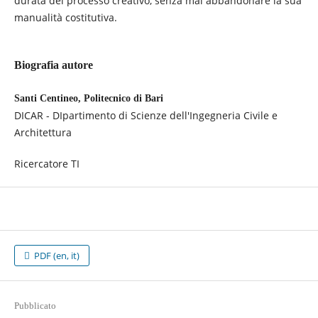
durata del processo creativo, senza mai abbandonare la sua
manualità costitutiva.
Biografia autore
Santi Centineo, Politecnico di Bari
DICAR - DIpartimento di Scienze dell'Ingegneria Civile e
Architettura
Ricercatore TI
PDF (en, it)
Pubblicato