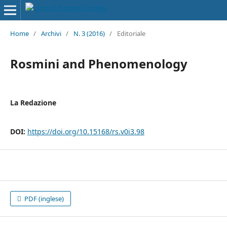
Home
/
Archivi
/
N. 3 (2016)
/
Editoriale
Rosmini and Phenomenology
La Redazione
DOI:
https://doi.org/10.15168/rs.v0i3.98
PDF (inglese)