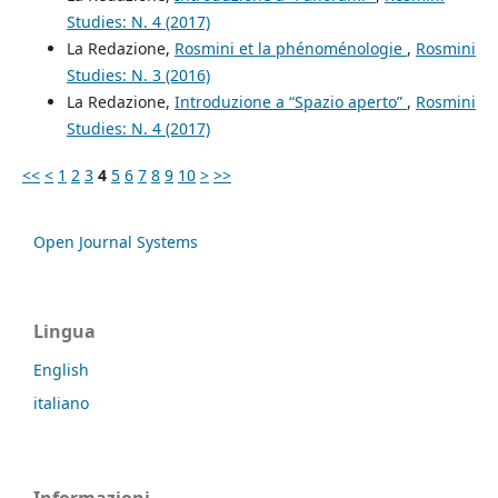
Studies: N. 4 (2017)
La Redazione,
Rosmini et la phénoménologie
,
Rosmini
Studies: N. 3 (2016)
La Redazione,
Introduzione a “Spazio aperto”
,
Rosmini
Studies: N. 4 (2017)
<<
<
1
2
3
4
5
6
7
8
9
10
>
>>
Open Journal Systems
Lingua
English
italiano