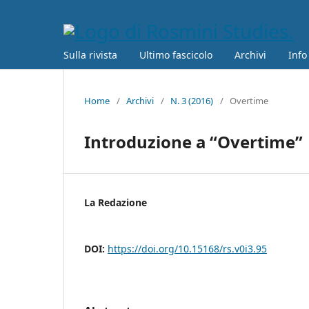
Sulla rivista
Ultimo fascicolo
Archivi
Info
Home
/
Archivi
/
N. 3 (2016)
/
Overtime
Introduzione a “Overtime”
La Redazione
DOI:
https://doi.org/10.15168/rs.v0i3.95