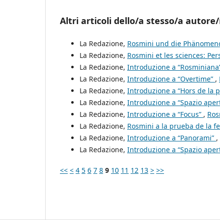
Altri articoli dello/a stesso/a autore/
La Redazione,
Rosmini und die Phänomen
La Redazione,
Rosmini et les sciences: Pe
La Redazione,
Introduzione a “Rosminiana
La Redazione,
Introduzione a “Overtime”
,
La Redazione,
Introduzione a “Hors de la 
La Redazione,
Introduzione a “Spazio aper
La Redazione,
Introduzione a “Focus”
,
Ros
La Redazione,
Rosmini a la prueba de la f
La Redazione,
Introduzione a “Panorami”
,
La Redazione,
Introduzione a “Spazio aper
<<
<
4
5
6
7
8
9
10
11
12
13
>
>>