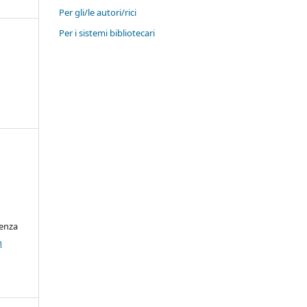
Per gli/le autori/rici
Per i sistemi bibliotecari
cenza
n