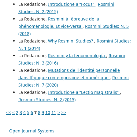
La Redazione,
Introduzione a “Focus”
,
Rosmini
Studies: N. 2 (2015)
La Redazione,
Rosmini à l’épreuve de la
phénoménologie. Et vice-versa
,
Rosmini Studies: N. 5
(2018)
La Redazione,
Why Rosmini Studies?
,
Rosmini Studies:
N. 1 (2014)
La Redazione,
Rosmini y la fenomenología
,
Rosmini
Studies: N. 3 (2016)
La Redazione,
Mutations de l’identité personnelle
dans l’époque contemporaine et numérique
,
Rosmini
Studies: N. 7 (2020)
La Redazione,
Introduzione a “Lectio magistralis”
,
Rosmini Studies: N. 2 (2015)
<<
<
2
3
4
5
6
7
8
9
10
11
>
>>
Open Journal Systems