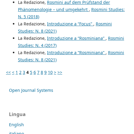
La Redazione,
Rosmini auf dem Prüfstand der
Phänomenologie – und umgekehrt
,
Rosmini Studies:
N. 5 (2018)
La Redazione,
Introduzione a “Focus”
,
Rosmini
Studies: N. 8 (2021)
La Redazione,
Introduzione a “Rosminiana”
,
Rosmini
Studies: N. 4 (2017)
La Redazione,
Introduzione a “Rosminiana”
,
Rosmini
Studies: N. 8 (2021)
<<
<
1
2
3
4
5
6
7
8
9
10
>
>>
Open Journal Systems
Lingua
English
italiano