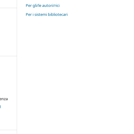
Per gli/le autori/rici
Per i sistemi bibliotecari
cenza
n