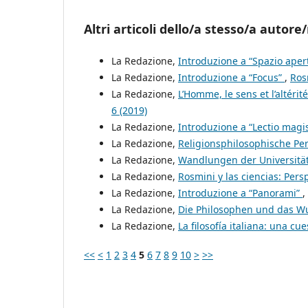
Altri articoli dello/a stesso/a autore/
La Redazione,
Introduzione a “Spazio aper
La Redazione,
Introduzione a “Focus”
,
Ros
La Redazione,
L’Homme, le sens et l’altérit
6 (2019)
La Redazione,
Introduzione a “Lectio magis
La Redazione,
Religionsphilosophische Pe
La Redazione,
Wandlungen der Universitä
La Redazione,
Rosmini y las ciencias: Pers
La Redazione,
Introduzione a “Panorami”
,
La Redazione,
Die Philosophen und das 
La Redazione,
La filosofía italiana: una cu
<<
<
1
2
3
4
5
6
7
8
9
10
>
>>