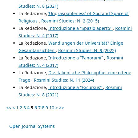
Studies: N. 8 (2021)
La Redazione,
‘Ungraspableness’ of God and Space of
Religious
,
Rosmini Studies: N. 2 (2015)
La Redazione,
Introduzione a “Spazio aperto”
,
Rosmini
Studies: N. 4 (2017)
La Redazione,
Wandlungen der Universität? Einige
Gesamtansichten
,
Rosmini Studies: N. 9 (2022)
La Redazione,
Introduzione a “Panorami”
,
Rosmini
Studies: N. 4 (2017)
La Redazione,
Die italienische Philosophie: eine offene
Frage
,
Rosmini Studies: N. 11 (2024)
La Redazione,
Introduzione a “Excursus”
,
Rosmini
Studies: N. 8 (2021)
<<
<
1
2
3
4
5
6
7
8
9
10
>
>>
Open Journal Systems