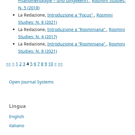
Phänomenologie – und umgekehrt
,
Rosmini Studies:
N. 5 (2018)
La Redazione,
Introduzione a “Focus”
,
Rosmini
Studies: N. 8 (2021)
La Redazione,
Introduzione a “Rosminiana”
,
Rosmini
Studies: N. 4 (2017)
La Redazione,
Introduzione a “Rosminiana”
,
Rosmini
Studies: N. 8 (2021)
<<
<
1
2
3
4
5
6
7
8
9
10
>
>>
Open Journal Systems
Lingua
English
italiano