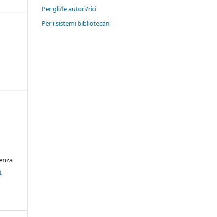
Per gli/le autori/rici
Per i sistemi bibliotecari
cenza
n