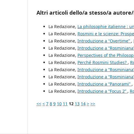
Altri articoli dello/a stesso/a autore/
La Redazione,
La philosophie italienne : 
La Redazione,
Rosmini e le scienze: Prospe
La Redazione,
Introduzione a “Overtime”
,
La Redazione,
Introduzione a “Rosminiana
La Redazione,
Perspectives of the Philoso
La Redazione,
Perché Rosmini Studies?
,
R
La Redazione,
Introduzione a “Rosminiana
La Redazione,
Introduzione a “Rosminiana
La Redazione,
Introduzione a “Panorami”
,
La Redazione,
Introduzione a “Focus 2”
,
Ro
<<
<
7
8
9
10
11
12
13
14
>
>>