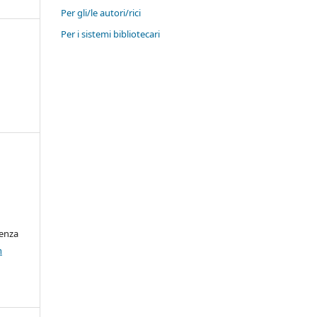
Per gli/le autori/rici
Per i sistemi bibliotecari
cenza
n