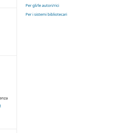
Per gli/le autori/rici
Per i sistemi bibliotecari
cenza
n