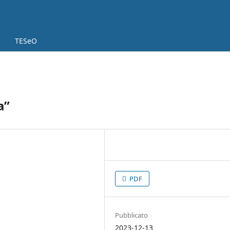
TESeO
a”
PDF
Pubblicato
2023-12-13