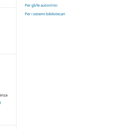
Per gli/le autori/rici
Per i sistemi bibliotecari
cenza
n