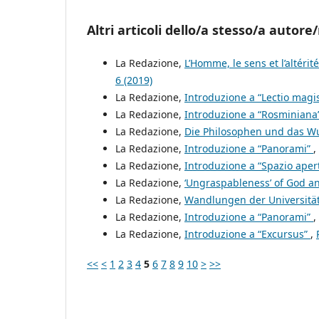
Altri articoli dello/a stesso/a autore/
La Redazione,
L’Homme, le sens et l’altérit
6 (2019)
La Redazione,
Introduzione a “Lectio magis
La Redazione,
Introduzione a “Rosminiana
La Redazione,
Die Philosophen und das 
La Redazione,
Introduzione a “Panorami”
,
La Redazione,
Introduzione a “Spazio aper
La Redazione,
‘Ungraspableness’ of God a
La Redazione,
Wandlungen der Universitä
La Redazione,
Introduzione a “Panorami”
,
La Redazione,
Introduzione a “Excursus”
,
<<
<
1
2
3
4
5
6
7
8
9
10
>
>>