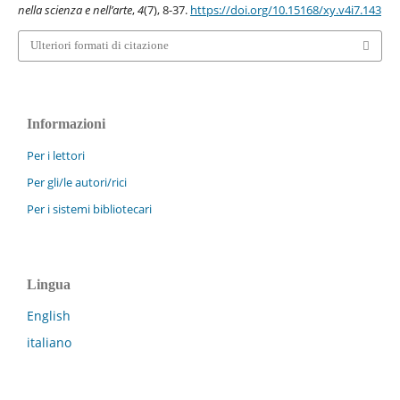
nella scienza e nell’arte
,
4
(7), 8-37.
https://doi.org/10.15168/xy.v4i7.143
Ulteriori formati di citazione
Informazioni
Per i lettori
Per gli/le autori/rici
Per i sistemi bibliotecari
Lingua
English
italiano