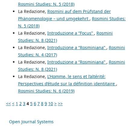
Rosmini Studies: N. 5 (2018)
La Redazione,
Rosmini auf dem Prüfstand der
Phänomenologie – und umgekehrt
,
Rosmini Studies:
N. 5 (2018)
La Redazione,
Introduzione a “Focus”
,
Rosmini
Studies: N. 8 (2021)
La Redazione,
Introduzione a “Rosminiana”
,
Rosmini
Studies: N. 4 (2017)
La Redazione,
Introduzione a “Rosminiana”
,
Rosmini
Studies: N. 8 (2021)
La Redazione,
L’Homme, le sens et l’altérité:
Perspectives d’étude sur la définition identitaire
,
Rosmini Studies: N. 6 (2019)
<<
<
1
2
3
4
5
6
7
8
9
10
>
>>
Open Journal Systems