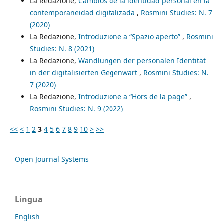
La Redazione,
Cambios de la identidad personal en la
contemporaneidad digitalizada
,
Rosmini Studies: N. 7
(2020)
La Redazione,
Introduzione a “Spazio aperto”
,
Rosmini
Studies: N. 8 (2021)
La Redazione,
Wandlungen der personalen Identität
in der digitalisierten Gegenwart
,
Rosmini Studies: N.
7 (2020)
La Redazione,
Introduzione a “Hors de la page”
,
Rosmini Studies: N. 9 (2022)
<<
<
1
2
3
4
5
6
7
8
9
10
>
>>
Open Journal Systems
Lingua
English