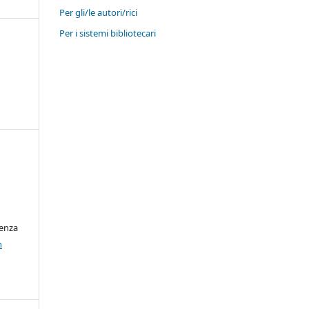
Per gli/le autori/rici
Per i sistemi bibliotecari
cenza
n