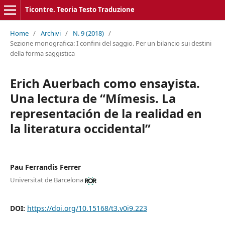
Ticontre. Teoria Testo Traduzione
Home
/
Archivi
/
N. 9 (2018)
/
Sezione monografica: I confini del saggio. Per un bilancio sui destini
della forma saggistica
Erich Auerbach como ensayista.
Una lectura de “Mímesis. La
representación de la realidad en
la literatura occidental”
Pau Ferrandis Ferrer
Universitat de Barcelona
DOI:
https://doi.org/10.15168/t3.v0i9.223