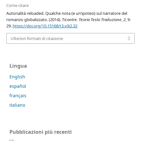
Come citare
Autorialità reloaded. Qualche nota (e un’ipotesi) sul narratore del
romanzo globalizzato. (2014).
Ticontre. Teoria Testo Traduzione
,
2
, 9-
29.
https://doi.org/10.15168/t3.v0i2.32
Ulteriori formati di citazione
Lingua
English
español
français
italiano
Pubblicazioni più recenti