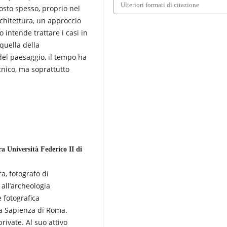
Ulteriori formati di citazione
osto spesso, proprio nel
chitettura, un approccio
lo intende trattare i casi in
 quella della
del paesaggio, il tempo ha
cnico, ma soprattutto
 Università Federico II di
a, fotografo di
 all’archeologia
e fotografica
La Sapienza di Roma.
rivate. Al suo attivo