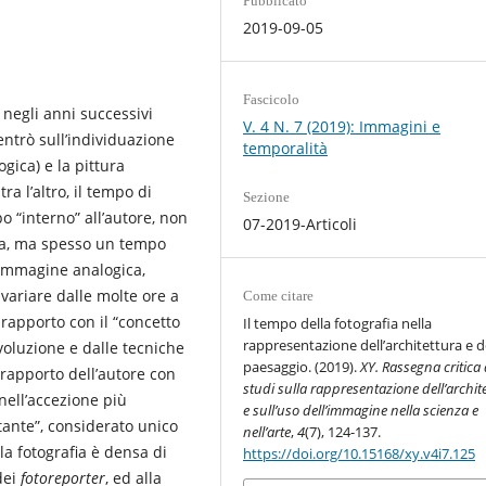
Pubblicato
2019-09-05
Fascicolo
 negli anni successivi
V. 4 N. 7 (2019): Immagini e
centrò sull’individuazione
temporalità
gica) e la pittura
ra l’altro, il tempo di
Sezione
o “interno” all’autore, non
07-2019-Articoli
ica, ma spesso un tempo
L’immagine analogica,
variare dalle molte ore a
Come citare
 rapporto con il “concetto
Il tempo della fotografia nella
rappresentazione dell’architettura e d
voluzione e dalle tecniche
paesaggio. (2019).
XY. Rassegna critica 
 rapporto dell’autore con
studi sulla rappresentazione dell’archit
 nell’accezione più
e sull’uso dell’immagine nella scienza e
tante”, considerato unico
nell’arte
,
4
(7), 124-137.
lla fotografia è densa di
https://doi.org/10.15168/xy.v4i7.125
dei
fotoreporter
, ed alla