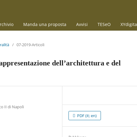
rchivio
Manda una proposta
Avvisi
TESeO
XYdigita
ralità
/
07-2019-Articoli
rappresentazione dell’architettura e del
o II di Napoli
PDF (it; en)