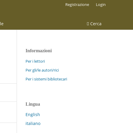
Registrazione
Login
le
Cerca
Informazioni
Per i lettori
Per gli/le autori/rici
Per i sistemi bibliotecari
Lingua
English
italiano