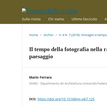
Sulla rivista
Chi siamo
Ultimo fascicolo
A
Home
/
Archivi
/
V. 4 N. 7 (2019): Immagini e tempo
Il tempo della fotografia nella 
paesaggio
Mario Ferrara
DIARC - Dipartimento diI Architettura Università Federic
https://doi.org/10.15168/xy.v4i7.125
DOI: