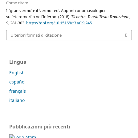
Come citare
Il ‘gran vermo’ e il ‘vermo reo’. Appunti onomasiologici
sull’eteromorfia nell’Inferno. (2018).
Ticontre. Teoria Testo Traduzione
,
9
, 281-303.
https://doi.org/10.15168/t3.v0i9.245
Ulteriori formati di citazione
Lingua
English
español
français
italiano
Pubblicazioni più recenti