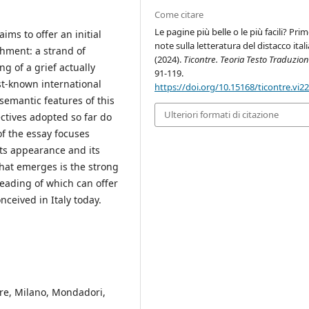
Come citare
Le pagine più belle o le più facili? Pri
ims to offer an initial
note sulla letteratura del distacco ital
chment: a strand of
(2024).
Ticontre. Teoria Testo Traduzio
ng of a grief actually
91-119.
st-known international
https://doi.org/10.15168/ticontre.vi2
 semantic features of this
Ulteriori formati di citazione
tives adopted so far do
 of the essay focuses
its appearance and its
hat emerges is the strong
 reading of which can offer
onceived in Italy today.
re, Milano, Mondadori,