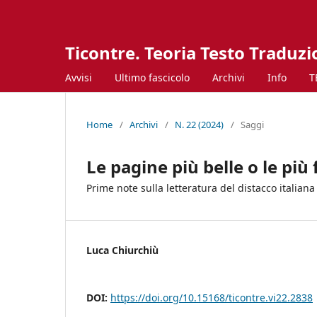
Ticontre. Teoria Testo Traduz
Avvisi
Ultimo fascicolo
Archivi
Info
T
Home
/
Archivi
/
N. 22 (2024)
/
Saggi
Le pagine più belle o le più f
Prime note sulla letteratura del distacco italiana
Luca Chiurchiù
DOI:
https://doi.org/10.15168/ticontre.vi22.2838