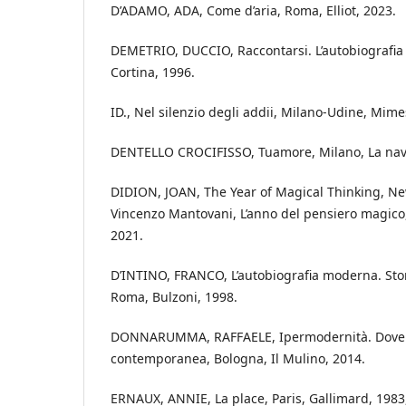
D’ADAMO, ADA, Come d’aria, Roma, Elliot, 2023.
DEMETRIO, DUCCIO, Raccontarsi. L’autobiografia
Cortina, 1996.
ID., Nel silenzio degli addii, Milano-Udine, Mime
DENTELLO CROCIFISSO, Tuamore, Milano, La nave
DIDION, JOAN, The Year of Magical Thinking, New 
Vincenzo Mantovani, L’anno del pensiero magico,
2021.
D’INTINO, FRANCO, L’autobiografia moderna. Sto
Roma, Bulzoni, 1998.
DONNARUMMA, RAFFAELE, Ipermodernità. Dove v
contemporanea, Bologna, Il Mulino, 2014.
ERNAUX, ANNIE, La place, Paris, Gallimard, 1983,