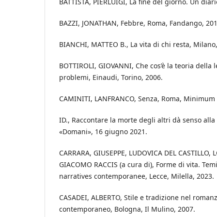
BATTISTA, PIERLUIGI, La fine del giorno. Un diario
BAZZI, JONATHAN, Febbre, Roma, Fandango, 201
BIANCHI, MATTEO B., La vita di chi resta, Milan
BOTTIROLI, GIOVANNI, Che cos’è la teoria della 
problemi, Einaudi, Torino, 2006.
CAMINITI, LANFRANCO, Senza, Roma, Minimum F
ID., Raccontare la morte degli altri dà senso alla
«Domani», 16 giugno 2021.
CARRARA, GIUSEPPE, LUDOVICA DEL CASTILLO,
GIACOMO RACCIS (a cura di), Forme di vita. Temi, s
narratives contemporanee, Lecce, Milella, 2023.
CASADEI, ALBERTO, Stile e tradizione nel romanz
contemporaneo, Bologna, Il Mulino, 2007.