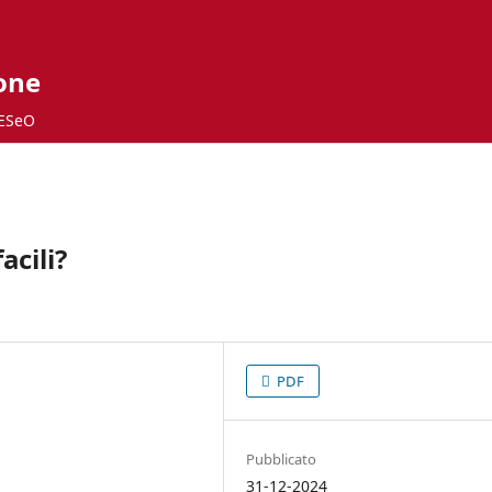
ione
ESeO
acili?
PDF
Pubblicato
31-12-2024