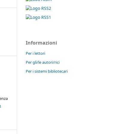
Informazioni
Per i lettori
Per gli/le autori/rici
Per i sistemi bibliotecari
cenza
n