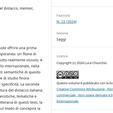
 del distacco, memoir,
Fascicolo
N. 22 (2024)
Sezione
Saggi
 vuole offrire una prima
mporanea: un filone di
Licenza
 lutto realmente vissuto. A
Copyright (c) 2024 Luca Chiurchiù
llo internazionale, nella
nti semantiche di questo
e di studio finora
Questo volume è pubblicato con la li
specificità. La seconda
Creative Commons Attribuzione - No
tura del distacco italiana:
commerciale - Non opere derivate 4.0
teristiche, tematiche e
Internazionale
.
eraria di questi testi, la
 sul modo di concepire la