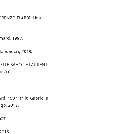
. LORENZO FLABBI, Una
limard, 1997.
Mondadori, 2019.
AËLLE SAHOT E LAURENT
e à écrire,
d, 1997, tr. it. Gabriella
ngo, 2018.
007.
2016.