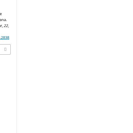
me
iana.
ne
,
22
,
2.2838