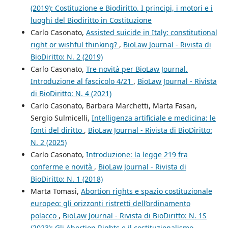
(2019): Costituzione e Biodiritto. I principi, i motori e i
luoghi del Biodiritto in Costituzione
Carlo Casonato,
Assisted suicide in Italy: constitutional
right or wishful thinking?
,
BioLaw Journal - Rivista di
BioDiritto: N. 2 (2019)
Carlo Casonato,
Tre novità per BioLaw Journal.
Introduzione al fascicolo 4/21
,
BioLaw Journal - Rivista
di BioDiritto: N. 4 (2021)
Carlo Casonato, Barbara Marchetti, Marta Fasan,
Sergio Sulmicelli,
Intelligenza artificiale e medicina: le
fonti del diritto
,
BioLaw Journal - Rivista di BioDiritto:
N. 2 (2025)
Carlo Casonato,
Introduzione: la legge 219 fra
conferme e novità
,
BioLaw Journal - Rivista di
BioDiritto: N. 1 (2018)
Marta Tomasi,
Abortion rights e spazio costituzionale
europeo: gli orizzonti ristretti dell’ordinamento
polacco
,
BioLaw Journal - Rivista di BioDiritto: N. 1S
(2023): Gli Abortion Rights e il costituzionalismo