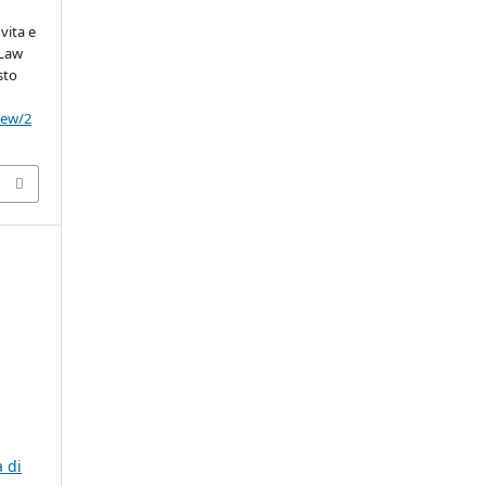
 vita e
oLaw
sto
view/2
a di