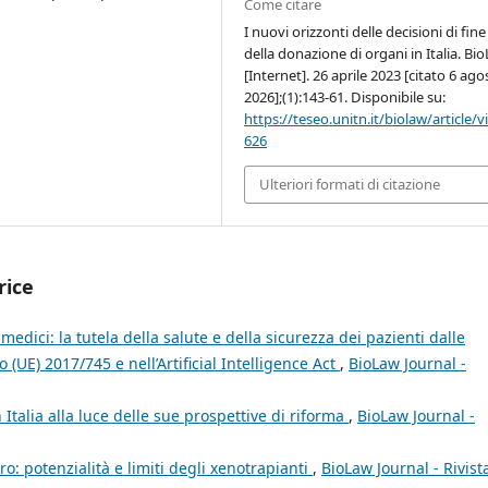
Come citare
I nuovi orizzonti delle decisioni di fine
della donazione di organi in Italia. Bi
[Internet]. 26 aprile 2023 [citato 6 ago
2026];(1):143-61. Disponibile su:
https://teseo.unitn.it/biolaw/article/
626
Ulteriori formati di citazione
rice
medici: la tutela della salute e della sicurezza dei pazienti dalle
(UE) 2017/745 e nell’Artificial Intelligence Act
,
BioLaw Journal -
n Italia alla luce delle sue prospettive di riforma
,
BioLaw Journal -
ro: potenzialità e limiti degli xenotrapianti
,
BioLaw Journal - Rivist