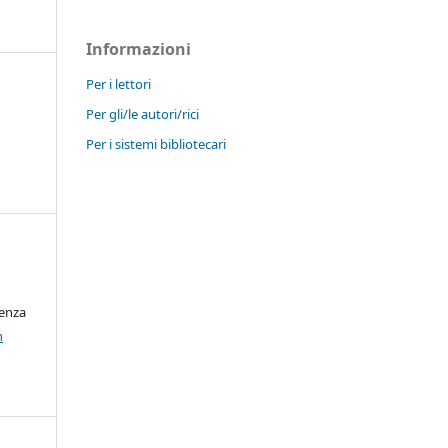
Informazioni
Per i lettori
Per gli/le autori/rici
Per i sistemi bibliotecari
cenza
n