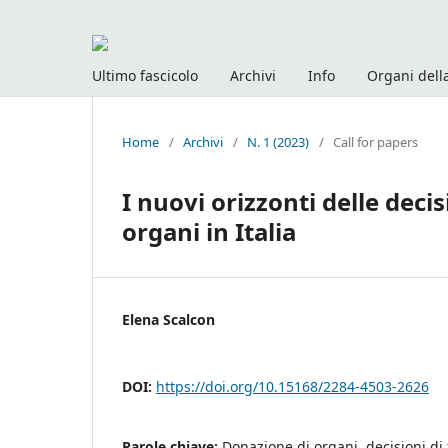
Ultimo fascicolo
Archivi
Info
Organi della
Home
/
Archivi
/
N. 1 (2023)
/
Call for papers
I nuovi orizzonti delle decis
organi in Italia
Elena Scalcon
DOI:
https://doi.org/10.15168/2284-4503-2626
Parole chiave:
Donazione di organi, decisioni di 