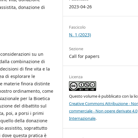
2023-04-26
ssistita, donazione di
Fascicolo
N. 1 (2023)
Sezione
e considerazioni su un
Call for papers
 dalla combinazione di
ecisioni di fine vita e la
ea di esplorare le
Licenza
e materie finora distinte
nostro ordinamento, come
Questo volume è pubblicato con la li
azionale per la Bioetica
Creative Commons Attribuzione - No
uzione del dibattito sul
commerciale - Non opere derivate 4.0
ta, poi, a porsi i primi
Internazionale
.
 quello della donazione
o assistito, soprattutto
i dove questa pratica è