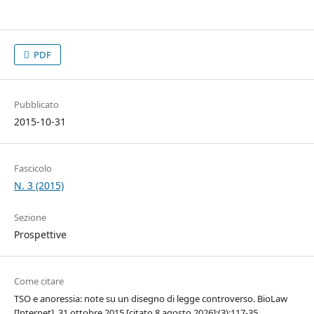
PDF
Pubblicato
2015-10-31
Fascicolo
N. 3 (2015)
Sezione
Prospettive
Come citare
TSO e anoressia: note su un disegno di legge controverso. BioLaw
[Internet]. 31 ottobre 2015 [citato 8 agosto 2026];(3):117-35.