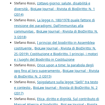
Stefano Rossi,
L’ottavo giorno: salute, disabilità e
diversità
,
BioLaw Journal - Rivista di BioDiritto: N. 1
(2014)
Stefano Rossi,
La legge n. 180/1978 quale fattore di
revisione dei paradigmi. Dall’immunitas alla
communitas
,
BioLaw Journal - Rivista di BioDiritto: N.
3 (2018)
Stefano Rossi,
I principi del biodiritto in Assemblea
costituente
,
BioLaw Journal - Rivista di BioDiritto: N.
2S (2019): Costituzione e Biodiritto. I principi, i motori
e i luoghi del Biodiritto in Costituzione
Stefano Rossi,
Once upon a time: la parabola degli
opg fino al loro superamento
,
BioLaw Journal - Rivista
di BioDiritto: N. 2 (2015)
Stefano Rossi,
Spigolature sulla legge “Gelli” tra testo
e contesto
,
BioLaw Journal - Rivista di BioDiritto: N. 2
(2017)
Stefano Rossi,
Etica, diritto e dignità. Sul contributo di
Manuel Atienza al biodiritto
,
BioLaw Journal - Rivista