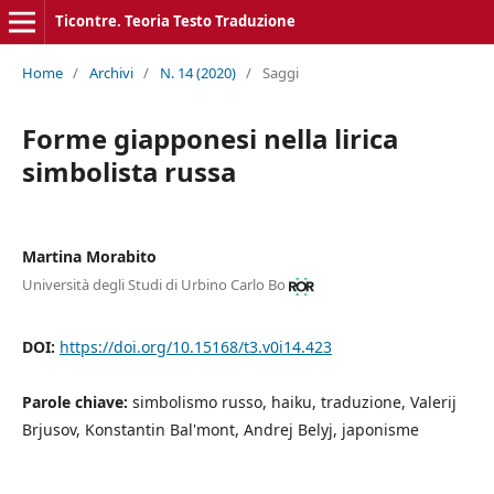
Ticontre. Teoria Testo Traduzione
Home
/
Archivi
/
N. 14 (2020)
/
Saggi
Forme giapponesi nella lirica
simbolista russa
Martina Morabito
Università degli Studi di Urbino Carlo Bo
DOI:
https://doi.org/10.15168/t3.v0i14.423
Parole chiave:
simbolismo russo, haiku, traduzione, Valerij
Brjusov, Konstantin Bal'mont, Andrej Belyj, japonisme