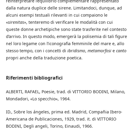
reinterpretare l’equilibrio complementare rappresentato
dalla natura duplice delle sirene. Limitandoci, dunque, ad
alcuni esempi testuali rilevanti in cui compaiono le
«
sirenitas
», tenteremo di verificare le modalità con cui
queste donne archetipiche sono state trasferite nel contesto
d’arrivo. In questo modo, emergerà la polisemia di tali figure
nel loro legame con l’iconografia femminile del mare e, allo
stesso tempo, con i concetti di
ibridismo
,
metamorfosi
e
canto
propri anche della traduzione poetica.
Riferimenti bibliografici
ALBERTI, RAFAEL, Poesie, trad. di VITTORIO BODINI, Milano,
Mondadori, «Lo specchio», 1964.
ID., Sobre los ángeles, prima ed. Madrid, Compañia Ibero-
Americana de Publicaciones, 1929, trad. it. di VITTORIO
BODINI, Degli angeli, Torino, Einaudi, 1966.