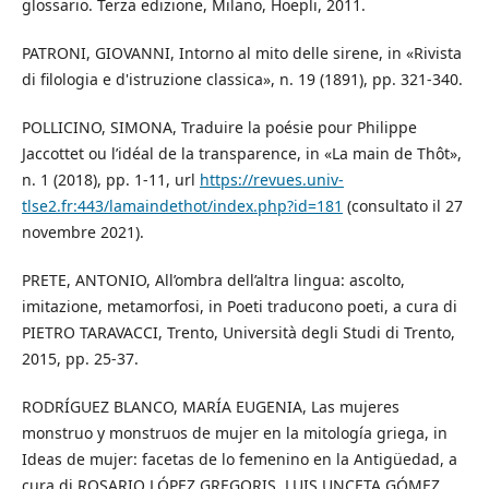
glossario. Terza edizione, Milano, Hoepli, 2011.
PATRONI, GIOVANNI, Intorno al mito delle sirene, in «Rivista
di filologia e d'istruzione classica», n. 19 (1891), pp. 321-340.
POLLICINO, SIMONA, Traduire la poésie pour Philippe
Jaccottet ou l’idéal de la transparence, in «La main de Thôt»,
n. 1 (2018), pp. 1-11, url
https://revues.univ-
tlse2.fr:443/lamaindethot/index.php?id=181
(consultato il 27
novembre 2021).
PRETE, ANTONIO, All’ombra dell’altra lingua: ascolto,
imitazione, metamorfosi, in Poeti traducono poeti, a cura di
PIETRO TARAVACCI, Trento, Università degli Studi di Trento,
2015, pp. 25-37.
RODRÍGUEZ BLANCO, MARÍA EUGENIA, Las mujeres
monstruo y monstruos de mujer en la mitología griega, in
Ideas de mujer: facetas de lo femenino en la Antigüedad, a
cura di ROSARIO LÓPEZ GREGORIS, LUIS UNCETA GÓMEZ,