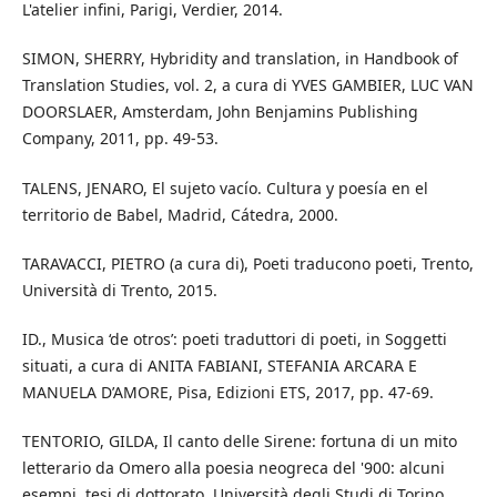
L'atelier infini, Parigi, Verdier, 2014.
SIMON, SHERRY, Hybridity and translation, in Handbook of
Translation Studies, vol. 2, a cura di YVES GAMBIER, LUC VAN
DOORSLAER, Amsterdam, John Benjamins Publishing
Company, 2011, pp. 49-53.
TALENS, JENARO, El sujeto vacío. Cultura y poesía en el
territorio de Babel, Madrid, Cátedra, 2000.
TARAVACCI, PIETRO (a cura di), Poeti traducono poeti, Trento,
Università di Trento, 2015.
ID., Musica ‘de otros’: poeti traduttori di poeti, in Soggetti
situati, a cura di ANITA FABIANI, STEFANIA ARCARA E
MANUELA D’AMORE, Pisa, Edizioni ETS, 2017, pp. 47-69.
TENTORIO, GILDA, Il canto delle Sirene: fortuna di un mito
letterario da Omero alla poesia neogreca del '900: alcuni
esempi, tesi di dottorato, Università degli Studi di Torino,