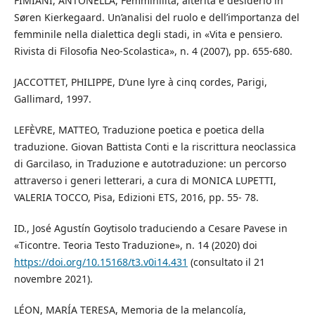
FIMIANI, ANTONELLA, Femminilità, alterità e desiderio in
Søren Kierkegaard. Un’analisi del ruolo e dell’importanza del
femminile nella dialettica degli stadi, in «Vita e pensiero.
Rivista di Filosofia Neo-Scolastica», n. 4 (2007), pp. 655-680.
JACCOTTET, PHILIPPE, D’une lyre à cinq cordes, Parigi,
Gallimard, 1997.
LEFÈVRE, MATTEO, Traduzione poetica e poetica della
traduzione. Giovan Battista Conti e la riscrittura neoclassica
di Garcilaso, in Traduzione e autotraduzione: un percorso
attraverso i generi letterari, a cura di MONICA LUPETTI,
VALERIA TOCCO, Pisa, Edizioni ETS, 2016, pp. 55- 78.
ID., José Agustín Goytisolo traduciendo a Cesare Pavese in
«Ticontre. Teoria Testo Traduzione», n. 14 (2020) doi
https://doi.org/10.15168/t3.v0i14.431
(consultato il 21
novembre 2021).
LÉON, MARÍA TERESA, Memoria de la melancolía,