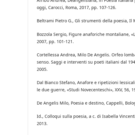
Afribo Andrea, Deangelisiana, in Poesia italiana
oggi, Carocci, Roma, 2017, pp. 107-126.
Beltrami Pietro G., Gli strumenti della poesia, Il
Bozzola Sergio, Figure anaforiche montaliane, «Li
2007, pp. 101-121.
Cortellessa Andrea, Milo De Angelis. Orfeo lombar
senso. Saggi e interventi su poeti italiani dal 19
2005.
Dal Bianco Stefano, Anafore e ripetizioni lessicali
le due guerre, «Studi Novecenteschi», XXV, 56, 1
De Angelis Milo, Poesia e destino, Cappelli, Bolo
Id., Colloqui sulla poesia, a c. di Isabella Vincen
2013.