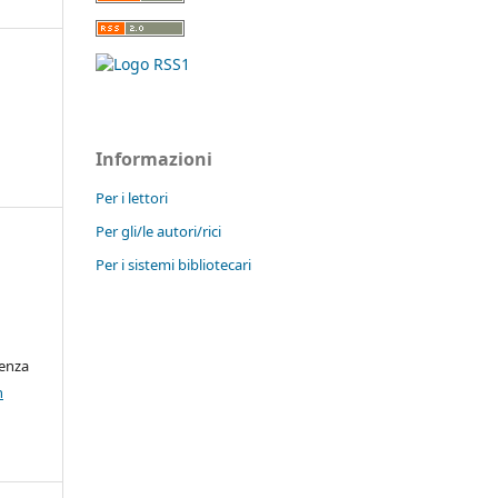
Informazioni
Per i lettori
Per gli/le autori/rici
Per i sistemi bibliotecari
cenza
n