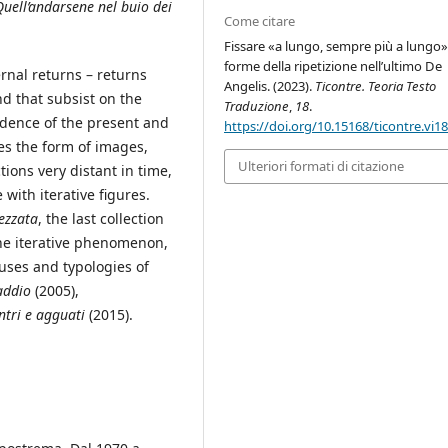
Quell’andarsene nel buio dei
Come citare
Fissare «a lungo, sempre più a lungo»
forme della ripetizione nell’ultimo De
rnal returns – returns
Angelis. (2023).
Ticontre. Teoria Testo
nd that subsist on the
Traduzione
,
18
.
idence of the present and
https://doi.org/10.15168/ticontre.vi1
es the form of images,
Ulteriori formati di citazione
tions very distant in time,
with iterative figures.
pezzata
, the last collection
the iterative phenomenon,
e uses and typologies of
addio
(2005),
ntri e agguati
(2015).