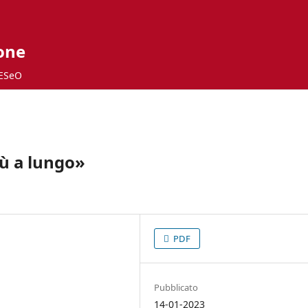
ione
ESeO
iù a lungo»
PDF
Pubblicato
14-01-2023