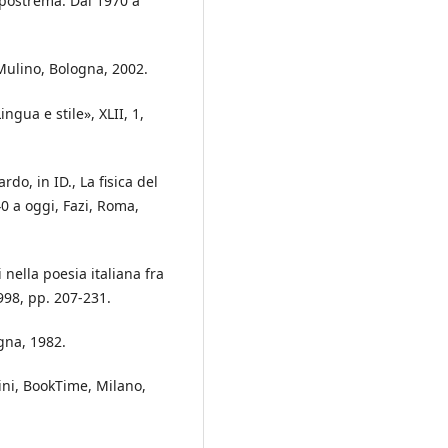
 postrema. Dal 1970 a
 Mulino, Bologna, 2002.
ngua e stile», XLII, 1,
do, in ID., La fisica del
40 a oggi, Fazi, Roma,
 nella poesia italiana fra
998, pp. 207-231.
gna, 1982.
tini, BookTime, Milano,