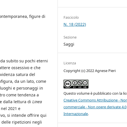
contemporanea, figure di
Fascicolo
N. 18 (2022)
Sezione
Saggi
 da subito su pochi eterni
Licenza
attere ossessivo e che
Copyright (c) 2022 Agnese Pieri
’evidenza satura del
onfigura, da un lato, come
 luoghi e personaggi in
Questo volume è pubblicato con la li
altro come tendenza a
Creative Commons Attribuzione - No
e dalla lettura di
Linea
commerciale - Non opere derivate 4.0
a nel 2021 e
Internazionale
.
o, si intende offrire qui
delle ripetizioni negli