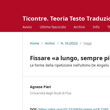
Ticontre. Teoria Testo Traduz
Avvisi
Ultimo fascicolo
Archivi
Info
T
Home
/
Archivi
/
N. 18 (2022)
/
Saggi
Fissare «a lungo, sempre p
Le forme della ripetizione nell’ultimo De Angelis
Agnese Pieri
Università degli Studi di Pisa
DOI:
https://doi.org/10.15168/ticontre.vi18.2265