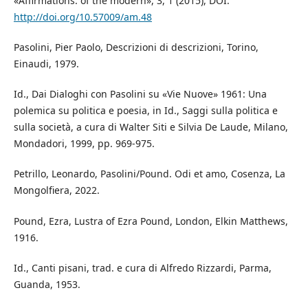
«Affirmations: of the modern», 3, 1 (2015), DOI:
http://doi.org/10.57009/am.48
Pasolini, Pier Paolo, Descrizioni di descrizioni, Torino,
Einaudi, 1979.
Id., Dai Dialoghi con Pasolini su «Vie Nuove» 1961: Una
polemica su politica e poesia, in Id., Saggi sulla politica e
sulla società, a cura di Walter Siti e Silvia De Laude, Milano,
Mondadori, 1999, pp. 969-975.
Petrillo, Leonardo, Pasolini/Pound. Odi et amo, Cosenza, La
Mongolfiera, 2022.
Pound, Ezra, Lustra of Ezra Pound, London, Elkin Matthews,
1916.
Id., Canti pisani, trad. e cura di Alfredo Rizzardi, Parma,
Guanda, 1953.