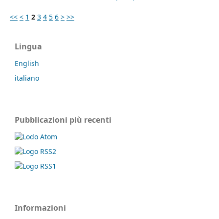
<<
<
1
2
3
4
5
6
>
>>
Lingua
English
italiano
Pubblicazioni più recenti
Informazioni