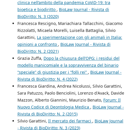
clinica nell’ambito della pandemia CoViD-19: tra
bioetica e biodiritto
,
BioLaw Journal - Rivista di
BioDiritto: N. 3 (2020)
Francesca Rescigno, Mariachiara Tallacchini, Giacomo
Rizzolatti, Micaela Morelli, Luisella Battaglia, Silvio
Garattini,
La sperimentazione con gli animali in Italia:
opinioni a confronto
,
BioLaw Journal - Rivista di
BioDiritto: N. 2 (2021)
Grazia Zuffa,
Dopo la chiusura dell’OPG: i residui del
modello manicomiale e la sopravvivenza del binario
“speciale” di giustizia per i “folli rei”
,
BioLaw Journal -
Rivista di BioDiritto: N. 4 (2022)
Francesca Giardina, Andrea Nicolussi, Silvio Garattini,
Sara Patuzzo, Paolo Benciolini, Lorenzo d'Avack, Davide
Mazzon, Alberto Giannini, Maurizio Benato,
Forum: Il
Nuovo Codice di Deontologia Medica
,
BioLaw Journal -
Rivista di BioDiritto: N. 2 (2015)
Silvio Garattini,
Il mercato dei farmaci
,
BioLaw Journal
- Rivista di BioDiritto: N. 3 (2023)