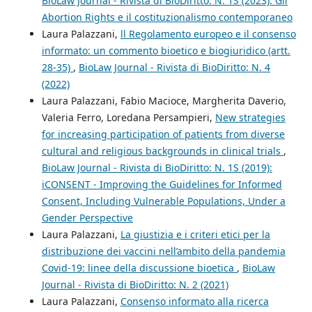
BioLaw Journal - Rivista di BioDiritto: N. 1S (2023): Gli
Abortion Rights e il costituzionalismo contemporaneo
Laura Palazzani,
ll Regolamento europeo e il consenso
informato: un commento bioetico e biogiuridico (artt.
28-35)
,
BioLaw Journal - Rivista di BioDiritto: N. 4
(2022)
Laura Palazzani, Fabio Macioce, Margherita Daverio,
Valeria Ferro, Loredana Persampieri,
New strategies
for increasing participation of patients from diverse
cultural and religious backgrounds in clinical trials
,
BioLaw Journal - Rivista di BioDiritto: N. 1S (2019):
iCONSENT - Improving the Guidelines for Informed
Consent, Including Vulnerable Populations, Under a
Gender Perspective
Laura Palazzani,
La giustizia e i criteri etici per la
distribuzione dei vaccini nell’ambito della pandemia
Covid-19: linee della discussione bioetica
,
BioLaw
Journal - Rivista di BioDiritto: N. 2 (2021)
Laura Palazzani,
Consenso informato alla ricerca