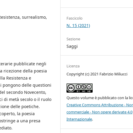
Resistenza, surrealismo,
Fascicolo
N. 15 (2021)
Sezione
Saggi
tterarie pubblicate negli
Licenza
la ricezione della poesia
Copyright (c) 2021 Fabrizio Miliucci
ella Resistenza e
 si pongono delle questioni
a del secondo Novecento,
Questo volume è pubblicato con la li
ci di metà secolo o il ruolo
Creative Commons Attribuzione - No
ione delle poetiche.
commerciale - Non opere derivate 4.0
operto, la poesia
Internazionale
.
ostringe a una presa
ediato.