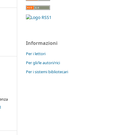
Informazioni
Per i lettori
Per gli/le autori/rici
Per i sistemi bibliotecari
cenza
n