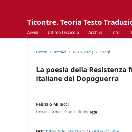
Ticontre. Teoria Testo Traduz
Avvisi
Ultimo fascicolo
Archivi
Info
T
Home
/
Archivi
/
N. 15 (2021)
/
Saggi
La poesia della Resistenza f
italiane del Dopoguerra
Fabrizio Miliucci
Università degli Studi di Torino
DOI:
https://doi.org/10.15168/t3.v0i15.459