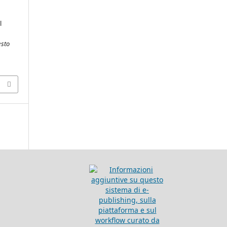
l
esto